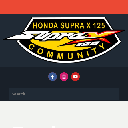
HSX 125 Community
HSX 125 COMMUNITY
Search
for: