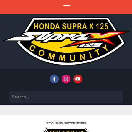
HSX 125 Community
HSX 125 COMMUNITY
Search
for: